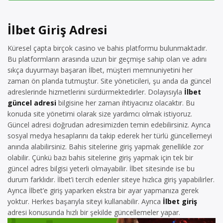
İlbet Giriş Adresi
Küresel çapta birçok casino ve bahis platformu bulunmaktadır.
Bu platformların arasında uzun bir geçmişe sahip olan ve adını
sıkça duyurmayı başaran İlbet, müşteri memnuniyetini her
zaman ön planda tutmuştur. Site yöneticileri, şu anda da güncel
adreslerinde hizmetlerini sürdürmektedirler. Dolayısıyla
İlbet
güncel adresi
bilgisine her zaman ihtiyacınız olacaktır. Bu
konuda site yönetimi olarak size yardımcı olmak istiyoruz.
Güncel adresi doğrudan adresimizden temin edebilirsiniz. Ayrıca
sosyal medya hesaplarını da takip ederek her türlü güncellemeyi
anında alabilirsiniz. Bahis sitelerine giriş yapmak genellikle zor
olabilir. Çünkü bazı bahis sitelerine giriş yapmak için tek bir
güncel adres bilgisi yeterli olmayabilir. İlbet sitesinde ise bu
durum farklıdır. İlbet’i tercih edenler siteye hızlıca giriş yapabilirler.
Ayrıca İlbet’e giriş yaparken ekstra bir ayar yapmanıza gerek
yoktur. Herkes başarıyla siteyi kullanabilir. Ayrıca
İlbet giriş
adresi konusunda hızlı bir şekilde güncellemeler yapar.